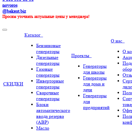
novoros
@bakaut.biz
Просим уточнять актуальные цены у менеджера!
Каталог
О нас
Бензиновые
генераторы
О к
Проекты
Дизельные
Акц
генераторы
Под
Генераторы
Газовые
обор
для школы
генераторы
Отз
Генераторы
Инверторные
Сер
СКИДКИ
для дома и
генераторы
диле
дачи
Сварочные
Поле
Генераторы
генераторы
Соп
для
Блоки
тов
предприятий
автоматического
Офе
ввода резерва
Пол
(АВР)
кон
Масло