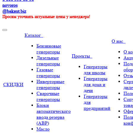
novoros
@bakaut.biz
Просим уточнять актуальные цены у менеджера!
Каталог
О нас
Бензиновые
генераторы
О к
Проекты
Дизельные
Акц
генераторы
Под
Генераторы
Газовые
обор
для школы
генераторы
Отз
Генераторы
Инверторные
Сер
СКИДКИ
для дома и
генераторы
диле
дачи
Сварочные
Поле
Генераторы
генераторы
Соп
для
Блоки
тов
предприятий
автоматического
Офе
ввода резерва
Пол
(АВР)
кон
Масло