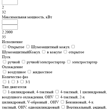
2
32
Максимальная мощность, кВт
2.2000
35
Исполнение
Открытое
Шумозащитный кожух
ШумозащитныйКожух
в кожухе
открытое
Пуск
ручной
ручной/электростартер
электростартер
Охлаждение
воздушное
жидкостное
Количество фаз
1
3
3/1
Тип двигателя
1-цилиндровый, 4-тактный
4-тактный, 1 цилиндровый,
воздушного охлаждения, OHV
4-тактный, 2-х
цилиндровый, V-образный , OHV
Бензиновый, 4-х
тактный, OHV, одноцилиндровый
Вертикальный, рядный,