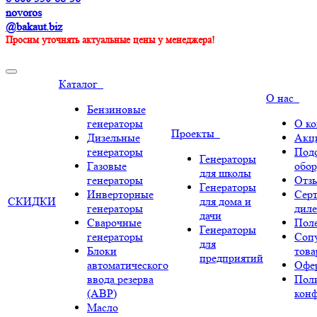
novoros
@bakaut.biz
Просим уточнять актуальные цены у менеджера!
Каталог
О нас
Бензиновые
генераторы
О к
Проекты
Дизельные
Акц
генераторы
Под
Генераторы
Газовые
обор
для школы
генераторы
Отз
Генераторы
Инверторные
Сер
СКИДКИ
для дома и
генераторы
диле
дачи
Сварочные
Поле
Генераторы
генераторы
Соп
для
Блоки
тов
предприятий
автоматического
Офе
ввода резерва
Пол
(АВР)
кон
Масло