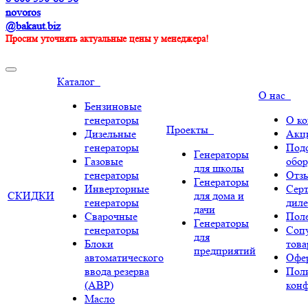
novoros
@bakaut.biz
Просим уточнять актуальные цены у менеджера!
Каталог
О нас
Бензиновые
генераторы
О к
Проекты
Дизельные
Акц
генераторы
Под
Генераторы
Газовые
обор
для школы
генераторы
Отз
Генераторы
Инверторные
Сер
СКИДКИ
для дома и
генераторы
диле
дачи
Сварочные
Поле
Генераторы
генераторы
Соп
для
Блоки
тов
предприятий
автоматического
Офе
ввода резерва
Пол
(АВР)
кон
Масло