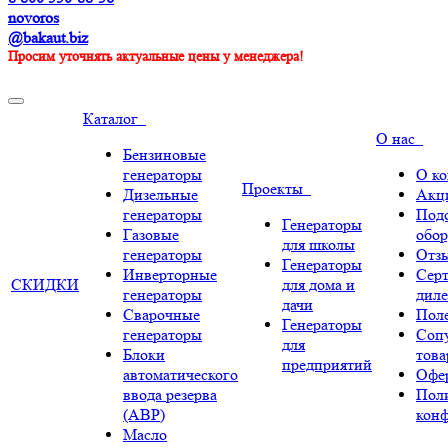
novoros
@bakaut.biz
Просим уточнять актуальные цены у менеджера!
Каталог
О нас
Бензиновые
генераторы
О к
Проекты
Дизельные
Акц
генераторы
Под
Генераторы
Газовые
обор
для школы
генераторы
Отз
Генераторы
Инверторные
Сер
СКИДКИ
для дома и
генераторы
диле
дачи
Сварочные
Поле
Генераторы
генераторы
Соп
для
Блоки
тов
предприятий
автоматического
Офе
ввода резерва
Пол
(АВР)
кон
Масло