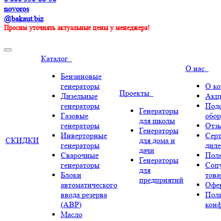
novoros
@bakaut.biz
Просим уточнять актуальные цены у менеджера!
Каталог
О нас
Бензиновые
генераторы
О к
Проекты
Дизельные
Акц
генераторы
Под
Генераторы
Газовые
обор
для школы
генераторы
Отз
Генераторы
Инверторные
Сер
СКИДКИ
для дома и
генераторы
диле
дачи
Сварочные
Поле
Генераторы
генераторы
Соп
для
Блоки
тов
предприятий
автоматического
Офе
ввода резерва
Пол
(АВР)
кон
Масло