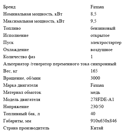
Бренд
Firman
Номинальная мощность, кВт
8,5
Максимальная мощность, кВт
9,5
Топливо
бензиновый
Исполнение
открытое
Пуск
электростартер
Охлаждение
воздушное
Количество фаз
1
Альтернатор /генератор переменного тока
синхронный
Вес, кг
165
Вращение, об/мин
3000
Марка двигателя
Firman
Материал обмоток
медь
Модель двигателя
278FDE-A1
Напряжение
230/50
Топливный бак, л
40
Габариты, мм
910х650х846
Страна производитель
Китай