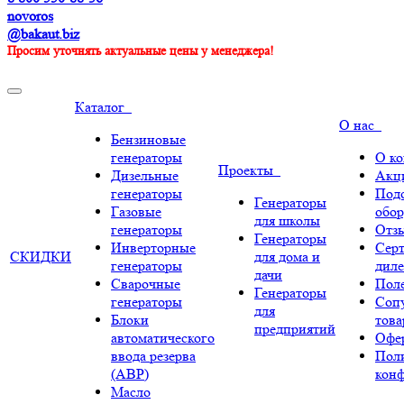
novoros
@bakaut.biz
Просим уточнять актуальные цены у менеджера!
Каталог
О нас
Бензиновые
генераторы
О к
Проекты
Дизельные
Акц
генераторы
Под
Генераторы
Газовые
обор
для школы
генераторы
Отз
Генераторы
Инверторные
Сер
СКИДКИ
для дома и
генераторы
диле
дачи
Сварочные
Поле
Генераторы
генераторы
Соп
для
Блоки
тов
предприятий
автоматического
Офе
ввода резерва
Пол
(АВР)
кон
Масло