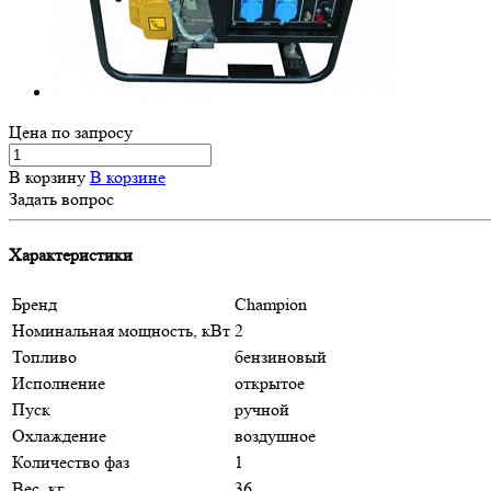
Цена по зап
р
осу
В корзину
В корзине
Задать вопрос
Характеристики
Бренд
Champion
Номинальная мощность, кВт
2
Топливо
бензиновый
Исполнение
открытое
Пуск
ручной
Охлаждение
воздушное
Количество фаз
1
Вес, кг
36