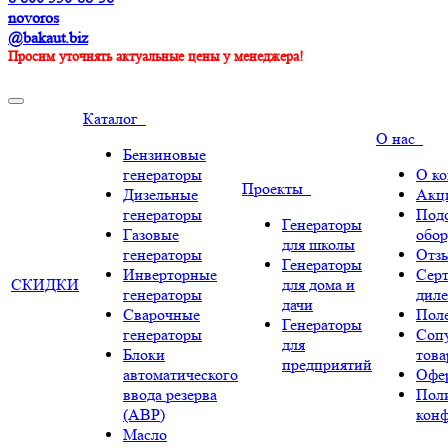
novoros
@bakaut.biz
Просим уточнять актуальные цены у менеджера!
Каталог
О нас
Бензиновые
генераторы
О к
Проекты
Дизельные
Акц
генераторы
Под
Генераторы
Газовые
обор
для школы
генераторы
Отз
Генераторы
Инверторные
Сер
СКИДКИ
для дома и
генераторы
диле
дачи
Сварочные
Поле
Генераторы
генераторы
Соп
для
Блоки
тов
предприятий
автоматического
Офе
ввода резерва
Пол
(АВР)
кон
Масло