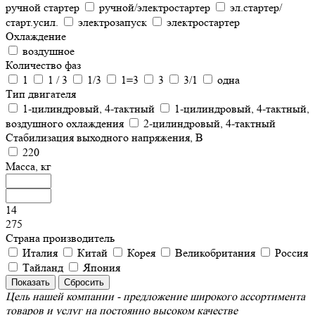
ручной стартер
ручной/электростартер
эл.стартер/
старт.усил.
электрозапуск
электростартер
Охлаждение
воздушное
Количество фаз
1
1 / 3
1/3
1=3
3
3/1
одна
Тип двигателя
1-цилиндровый, 4-тактный
1-цилиндровый, 4-тактный,
воздушного охлаждения
2-цилиндровый, 4-тактный
Стабилизация выходного напряжения, В
220
Масса, кг
14
275
Страна производитель
Италия
Китай
Корея
Великобритания
Россия
Тайланд
Япония
Цель нашей компании - предложение широкого ассортимента
товаров и услуг на постоянно высоком качестве