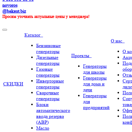
novoros
@bakaut.biz
Просим уточнять актуальные цены у менеджера!
Каталог
О нас
Бензиновые
генераторы
О к
Проекты
Дизельные
Акц
генераторы
Под
Генераторы
Газовые
обор
для школы
генераторы
Отз
Генераторы
Инверторные
Сер
СКИДКИ
для дома и
генераторы
диле
дачи
Сварочные
Поле
Генераторы
генераторы
Соп
для
Блоки
тов
предприятий
автоматического
Офе
ввода резерва
Пол
(АВР)
кон
Масло