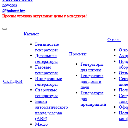
novoros
@bakaut.biz
Просим уточнять актуальные цены у менеджера!
Каталог
О нас
Бензиновые
генераторы
О к
Проекты
Дизельные
Акц
генераторы
Под
Генераторы
Газовые
обор
для школы
генераторы
Отз
Генераторы
Инверторные
Сер
СКИДКИ
для дома и
генераторы
диле
дачи
Сварочные
Поле
Генераторы
генераторы
Соп
для
Блоки
тов
предприятий
автоматического
Офе
ввода резерва
Пол
(АВР)
кон
Масло