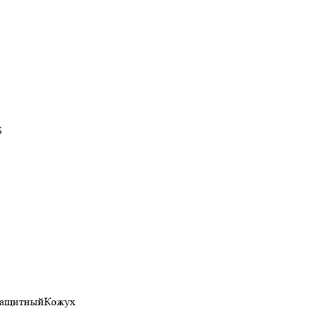
S
ащитныйКожух