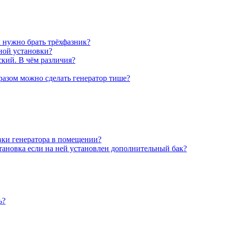
х нужно брать трёхфазник?
ной установки?
ский. В чём различия?
разом можно сделать генератор тише?
вки генератора в помещении?
тановка если на ней установлен дополнительный бак?
ь?