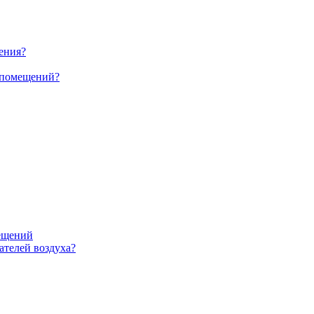
ения?
 помещений?
ещений
телей воздуха?