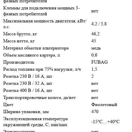
фазных потребителей
Клеммы для подключения мощных 3-
нет
фазных потребителей
Максимальная мощность двигателя, кВт/
4,2 / 5,8
л.с.
Масса брутто, кг
46,2
Масса нетто, кг
45
Материал обмотки альтернатора
медь
Объем масляного картера, л
0,6
Производитель
FUBAG
Расход топлива при 75% нагрузки, л/ч
1,5
Розетка 230 В / 16 А, шт
2
Розетка 230 В / 32 А, шт
нет
Розетка 400 В / 16 А, шт
нет
Транспортировочные колеса, да/нет
нет
Цвет
Фиолетовый
Ширина упаковки, мм
470
Эксплуатационная температура
-15°С…+40°С
окружающей среды, С, min/max
Электростартер
нет