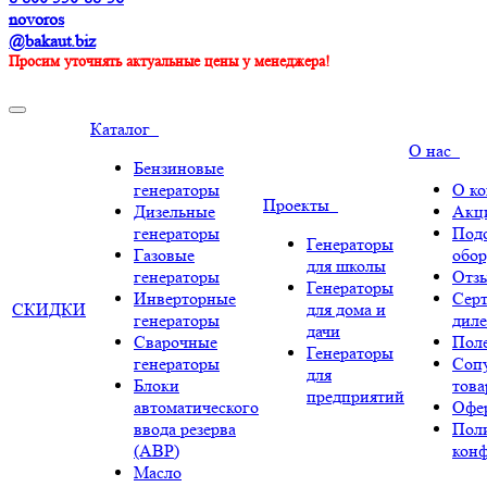
novoros
@bakaut.biz
Просим уточнять актуальные цены у менеджера!
Каталог
О нас
Бензиновые
генераторы
О к
Проекты
Дизельные
Акц
генераторы
Под
Генераторы
Газовые
обор
для школы
генераторы
Отз
Генераторы
Инверторные
Сер
СКИДКИ
для дома и
генераторы
диле
дачи
Сварочные
Поле
Генераторы
генераторы
Соп
для
Блоки
тов
предприятий
автоматического
Офе
ввода резерва
Пол
(АВР)
кон
Масло