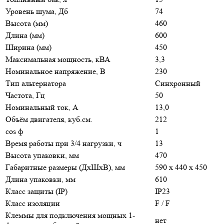
Уровень шума, Дб
74
Высота (мм)
460
Длина (мм)
600
Ширина (мм)
450
Максимальная мощность, кВА
3,3
Номинальное напряжение, В
230
Тип альтернатора
Синхронный
Частота, Гц
50
Номинальный ток, А
13,0
Объём двигателя, куб.см.
212
cos ф
1
Время работы при 3/4 нагрузки, ч
13
Высота упаковки, мм
470
Габаритные размеры (ДхШхВ), мм
590 x 440 x 450
Длина упаковки, мм
610
Класс защиты (IP)
IP23
Класс изоляции
F / F
Клеммы для подключения мощных 1-
нет