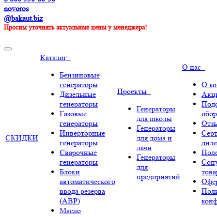
novoros
@bakaut.biz
Просим уточнять актуальные цены у менеджера!
Каталог
О нас
Бензиновые
генераторы
О к
Проекты
Дизельные
Акц
генераторы
Под
Генераторы
Газовые
обор
для школы
генераторы
Отз
Генераторы
Инверторные
Сер
СКИДКИ
для дома и
генераторы
диле
дачи
Сварочные
Поле
Генераторы
генераторы
Соп
для
Блоки
тов
предприятий
автоматического
Офе
ввода резерва
Пол
(АВР)
кон
Масло