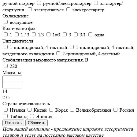
ручной стартер
ручной/электростартер
эл.стартер/
старт.усил.
электрозапуск
электростартер
Охлаждение
воздушное
Количество фаз
1
1 / 3
1/3
1=3
3
3/1
одна
Тип двигателя
1-цилиндровый, 4-тактный
1-цилиндровый, 4-тактный,
воздушного охлаждения
2-цилиндровый, 4-тактный
Стабилизация выходного напряжения, В
220
Масса, кг
14
275
Страна производитель
Италия
Китай
Корея
Великобритания
Россия
Тайланд
Япония
Цель нашей компании - предложение широкого ассортимента
товаров и услуг на постоянно высоком качестве