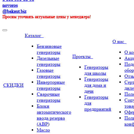
novoros
@bakaut.biz
Просим уточнять актуальные цены у менеджера!
Каталог
О нас
Бензиновые
генераторы
О к
Проекты
Дизельные
Акц
генераторы
Под
Генераторы
Газовые
обор
для школы
генераторы
Отз
Генераторы
Инверторные
Сер
СКИДКИ
для дома и
генераторы
диле
дачи
Сварочные
Поле
Генераторы
генераторы
Соп
для
Блоки
тов
предприятий
автоматического
Офе
ввода резерва
Пол
(АВР)
кон
Масло