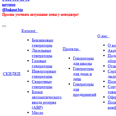
novoros
@bakaut.biz
Просим уточнять актуальные цены у менеджера!
Каталог
О нас
Бензиновые
генераторы
О к
Проекты
Дизельные
Акц
генераторы
Под
Генераторы
Газовые
обор
для школы
генераторы
Отз
Генераторы
Инверторные
Сер
СКИДКИ
для дома и
генераторы
диле
дачи
Сварочные
Поле
Генераторы
генераторы
Соп
для
Блоки
тов
предприятий
автоматического
Офе
ввода резерва
Пол
(АВР)
кон
Масло