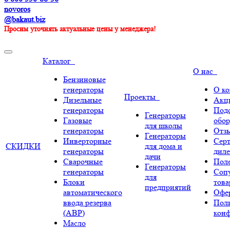
novoros
@bakaut.biz
Просим уточнять актуальные цены у менеджера!
Каталог
О нас
Бензиновые
генераторы
О к
Проекты
Дизельные
Акц
генераторы
Под
Генераторы
Газовые
обор
для школы
генераторы
Отз
Генераторы
Инверторные
Сер
СКИДКИ
для дома и
генераторы
диле
дачи
Сварочные
Поле
Генераторы
генераторы
Соп
для
Блоки
тов
предприятий
автоматического
Офе
ввода резерва
Пол
(АВР)
кон
Масло